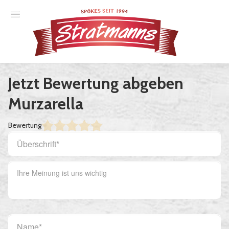
Spielplan
Jetzt Bewertung abgeben
Essener Ehrendoktor
Murzarella
Unsere Komödien
Bewertung
Gastspiele
Gutscheine
Anmelden